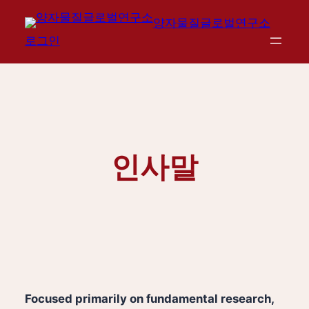
콘
양자물질글로벌연구소
텐
로그인
츠
로
바
로
가
기
인사말
Focused primarily on fundamental research,