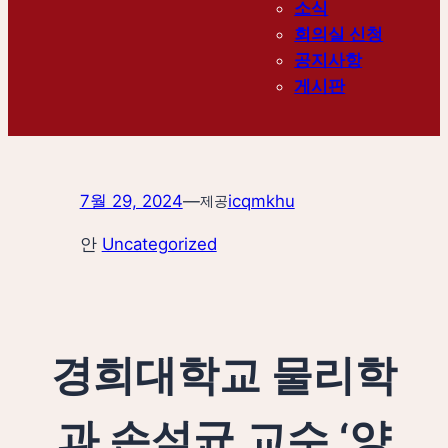
소식
회의실 신청
공지사항
게시판
7월 29, 2024
—
icqmkhu
제공
안
Uncategorized
경희대학교 물리학
과 손석균 교수 ‘양