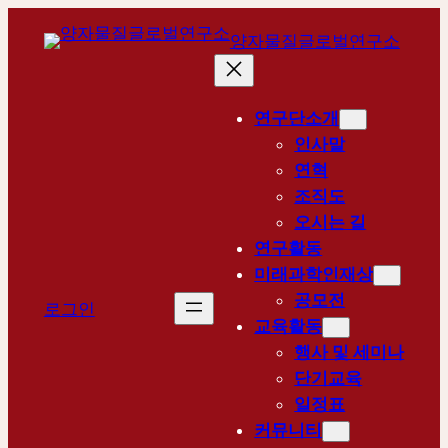
콘
양자물질글로벌연구소
텐
츠
로
연구단소개
바
인사말
로
연혁
가
조직도
기
오시는 길
연구활동
미래과학인재상
공모전
로그인
교육활동
행사 및 세미나
단기교육
일정표
커뮤니티